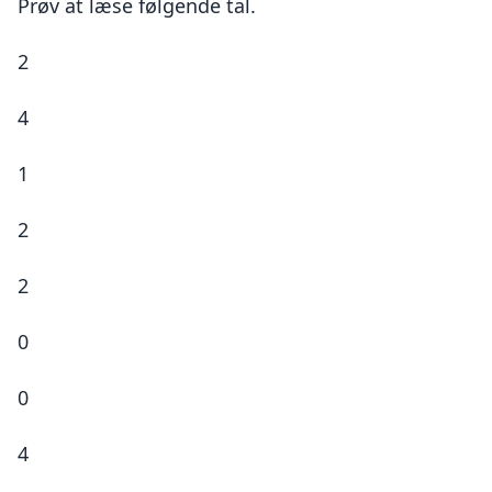
Prøv at læse følgende tal.
2
4
1
2
2
0
0
4